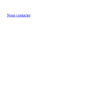
dans les plus brefs délais.
Nous contacter