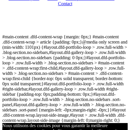
Contact
#main-content .dfd-content-wrap {margin: 0px;} #main-content
.dfd-content-wrap > article {padding: 0px;}@media only screen and
(min-width: 1101px) {#layout.dfd-portfolio-loop > .row.full-width >
.blog-section.no-sidebars,#layout.dfd-gallery-loop > .row.full-width
> .blog-section.no-sidebars {padding: 0 0px;}#layout.dfd-portfolio-
loop > .row.full-width > .blog-section.no-sidebars > #main-content
> .dfd-content-wrap:first-child,#layout.dfd-gallery-loop > .row.full-
width > .blog-section.no-sidebars > #main-content > .dfd-content-
wrap:first-child {border-top: 0px solid transparent; border-bottom:
0px solid transparent;}#layout.dfd-portfolio-loop > .row.full-width
#right-sidebar,#layout.dfd-gallery-loop > .row.full-width #right-
sidebar {padding-top: 0px;padding-bottom: 0px;}#layout.dfd-
portfolio-loop > .row.full-width > .blog-section.no-sidebars .sort-
panel,#layout.dfd-gallery-loop > .row.full-width > .blog-section.no-
sidebars .sort-panel {margin-left: -0px;margin-right: -0px;}}#layout
.dfd-content-wrap.layout-side-image,#layout > .row.full-width .dfd-
content-wrap.layout-side-image {margin-left: 0;margin-right: 0;}
Nous utilisons des cookies pour vous garantir la meilleure