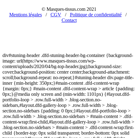
© Masques-tissus.com 2021
Mentions légales
/
CGV
/
Politique de confidentialité
/
Contact
div#stuning-header .dfd-stuning-header-bg-container {background-
image: url(https://www.masques-tissus.com/wp-
content/uploads/2020/04/bg-top-header.jpg);background-size:
cover;background-position: center center;background-attachment:
scroll;background-repeat: no-repeat;}#stuning-header div.page-title-
inner {min-height: 350px;}#main-content .dfd-content-wrap
{margin: 0px;} #main-content .dfd-content-wrap > article {padding:
0px;}@media only screen and (min-width: 1101px) {#layout.dfd-
portfolio-loop > .row.full-width > .blog-section.no-
sidebars,#layout.dfd-gallery-loop > .row.full-width > .blog-
section.no-sidebars {padding: 0 0px;}#layout.dfd-portfolio-loop >
.row.full-width > .blog-section.no-sidebars > #main-content > .dfd-
content-wrap:first-child,#layout.dfd-gallery-loop > .row.full-width >
.blog-section.no-sidebars > #main-content > .dfd-content-wrap:first-
child {border-top: 0px solid transparent; border-bottom: 0px solid