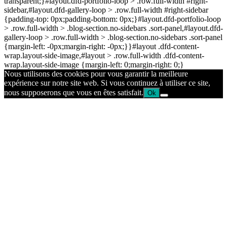
transparent;}#layout.dfd-portfolio-loop > .row.full-width #right-
sidebar,#layout.dfd-gallery-loop > .row.full-width #right-sidebar
{padding-top: 0px;padding-bottom: 0px;}#layout.dfd-portfolio-loop
> .row.full-width > .blog-section.no-sidebars .sort-panel,#layout.dfd-
gallery-loop > .row.full-width > .blog-section.no-sidebars .sort-panel
{margin-left: -0px;margin-right: -0px;}}#layout .dfd-content-
wrap.layout-side-image,#layout > .row.full-width .dfd-content-
wrap.layout-side-image {margin-left: 0;margin-right: 0;}
Nous utilisons des cookies pour vous garantir la meilleure
expérience sur notre site web. Si vous continuez à utiliser ce site,
nous supposerons que vous en êtes satisfait.
Ok