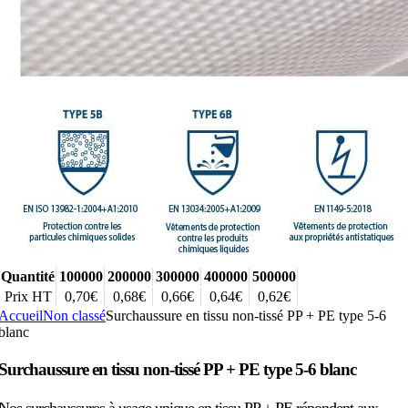
Quantité
100000
200000
300000
400000
500000
Prix HT
0,70€
0,68€
0,66€
0,64€
0,62€
Accueil
Non classé
Surchaussure en tissu non-tissé PP + PE type 5-6
blanc
Surchaussure en tissu non-tissé PP + PE type 5-6 blanc