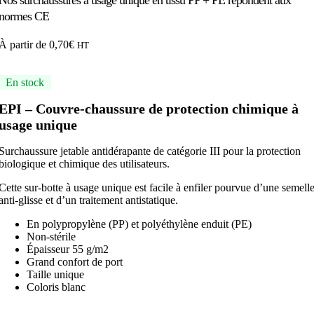
Nos surchaussures à usage unique en tissu PP + PE répondent aux
normes CE
À partir de
0,70
€
HT
En stock
EPI – Couvre-chaussure de protection chimique à
usage unique
Surchaussure jetable antidérapante de catégorie III pour la protection
biologique et chimique des utilisateurs.
Cette sur-botte à usage unique est facile à enfiler pourvue d’une semell
anti-glisse et d’un traitement antistatique.
En polypropylène (PP) et polyéthylène enduit (PE)
Non-stérile
Épaisseur 55 g/m2
Grand confort de port
Taille unique
Coloris blanc