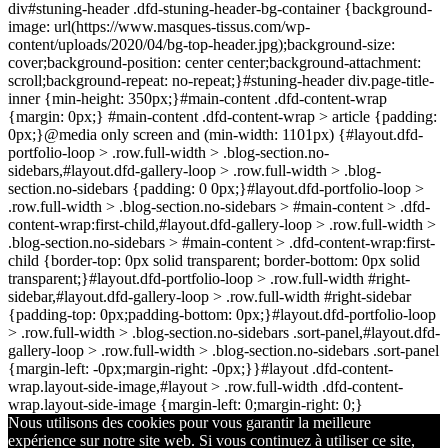
div#stuning-header .dfd-stuning-header-bg-container {background-
image: url(https://www.masques-tissus.com/wp-
content/uploads/2020/04/bg-top-header.jpg);background-size:
cover;background-position: center center;background-attachment:
scroll;background-repeat: no-repeat;}#stuning-header div.page-title-
inner {min-height: 350px;}#main-content .dfd-content-wrap
{margin: 0px;} #main-content .dfd-content-wrap > article {padding:
0px;}@media only screen and (min-width: 1101px) {#layout.dfd-
portfolio-loop > .row.full-width > .blog-section.no-
sidebars,#layout.dfd-gallery-loop > .row.full-width > .blog-
section.no-sidebars {padding: 0 0px;}#layout.dfd-portfolio-loop >
.row.full-width > .blog-section.no-sidebars > #main-content > .dfd-
content-wrap:first-child,#layout.dfd-gallery-loop > .row.full-width >
.blog-section.no-sidebars > #main-content > .dfd-content-wrap:first-
child {border-top: 0px solid transparent; border-bottom: 0px solid
transparent;}#layout.dfd-portfolio-loop > .row.full-width #right-
sidebar,#layout.dfd-gallery-loop > .row.full-width #right-sidebar
{padding-top: 0px;padding-bottom: 0px;}#layout.dfd-portfolio-loop
> .row.full-width > .blog-section.no-sidebars .sort-panel,#layout.dfd-
gallery-loop > .row.full-width > .blog-section.no-sidebars .sort-panel
{margin-left: -0px;margin-right: -0px;}}#layout .dfd-content-
wrap.layout-side-image,#layout > .row.full-width .dfd-content-
wrap.layout-side-image {margin-left: 0;margin-right: 0;}
Nous utilisons des cookies pour vous garantir la meilleure
expérience sur notre site web. Si vous continuez à utiliser ce site,