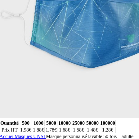
Quantité
500
1000
5000
10000
25000
50000
100000
Prix HT
1.98€
1.88€
1,78€
1,68€
1,58€
1,48€
1,28€
Accueil
Masques UNS1
Masque personnalisé lavable 50 fois – adulte