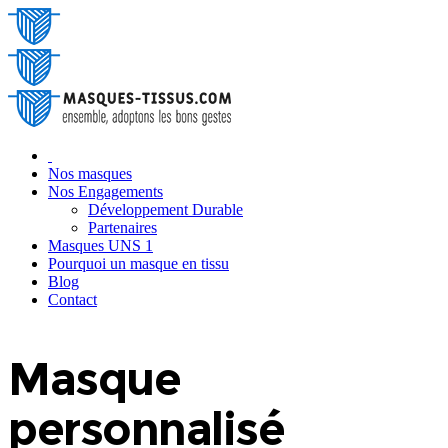
‎ ‎
Nos masques
Nos Engagements
Développement Durable
Partenaires
Masques UNS 1
Pourquoi un masque en tissu
Blog
‎Contact
Masque
personnalisé